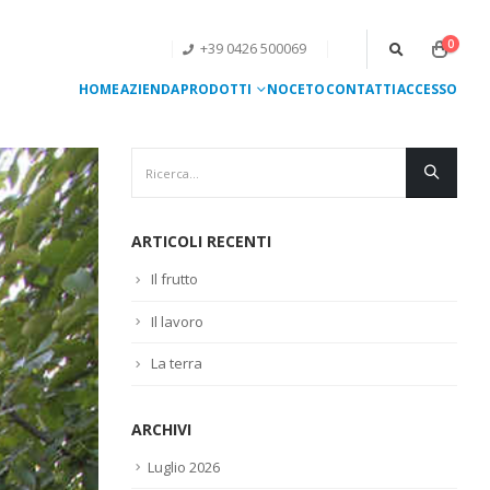
0
+39 0426 500069
HOME
AZIENDA
PRODOTTI
NOCETO
CONTATTI
ACCESSO
ARTICOLI RECENTI
Il frutto
Il lavoro
La terra
ARCHIVI
Luglio 2026