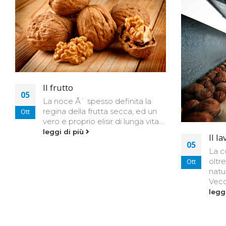
Il frutto
05
La noce Ã¨ spesso definita la
regina della frutta secca, ed un
Ott
vero e proprio elisir di lunga vita....
leggi di più
Il l
05
La c
oltre
Ott
natur
Vecc
legg