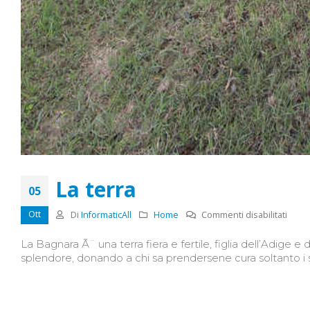
La terra
05
Ott
su
Di
InformaticAll
Home
Commenti disabilitati
La
La Bagnara Ã¨ una terra fiera e fertile, figlia dell’Adige e 
terra
splendore, donando a chi sa prendersene cura soltanto i suo