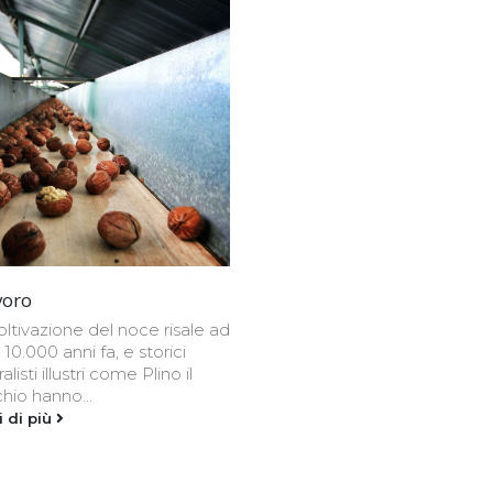
avoro
oltivazione del noce risale ad
 10.000 anni fa, e storici
alisti illustri come Plino il
hio hanno...
i di più